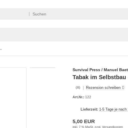
selbst anbauen - Tabakanbau
Survival Press / Manuel Bae
Tabak im Selbstbau 
|
Rezension schreiben
(0)
Art.Nr.:
122
Lieferzeit:
1-5 Tage je nach
5,00 EUR
inkl. 7 % MwSt. zzgl.
Versandkosten