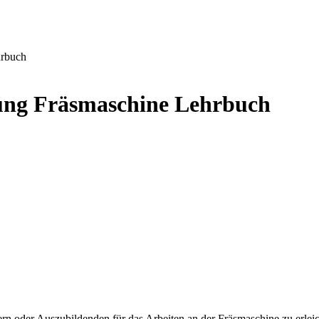
hrbuch
tung Fräsmaschine Lehrbuch
n oder Auszubildenden für das Arbeiten an der Fräsmaschine zu erleich