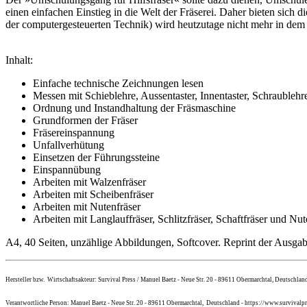
einen einfachen Einstieg in die Welt der Fräserei. Daher bieten sich
der computergesteuerten Technik) wird heutzutage nicht mehr in dem 
Inhalt:
Einfache technische Zeichnungen lesen
Messen mit Schieblehre, Aussentaster, Innentaster, Schraublehr
Ordnung und Instandhaltung der Fräsmaschine
Grundformen der Fräser
Fräsereinspannung
Unfallverhütung
Einsetzen der Führungssteine
Einspannübung
Arbeiten mit Walzenfräser
Arbeiten mit Scheibenfräser
Arbeiten mit Nutenfräser
Arbeiten mit Langlauffräser, Schlitzfräser, Schaftfräser und Nut
A4, 40 Seiten, unzählige Abbildungen, Softcover. Reprint der Ausga
Hersteller bzw. Wirtschaftsakteur: Survival Press / Manuel Baetz - Neue Str. 20 - 89611 Obermarchtal, Deutschlan
Verantwortliche Person: Manuel Baetz - Neue Str. 20 - 89611 Obermarchtal, Deutschland - https://www.survivalpr