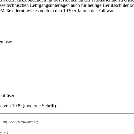
 diese technischen Lehrgangsunterlagen auch für heutige Berufsschüler 
Maße erlernt, wie es noch in den 1930er Jahren der Fall war.
en usw.
enfräser
be von 1939 (moderne Schrift).
d - https://www.survivalpress.org
ess.org