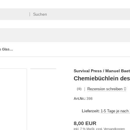
Chemiebüchlein des Glasschmelzers
Survival Press / Manuel Bae
Chemiebüchlein des
|
Rezension schreiben
(0)
Art.Nr.:
398
Lieferzeit:
1-5 Tage je nach
8,00 EUR
inkl. 7 % MwSt. zzgl.
Versandkosten