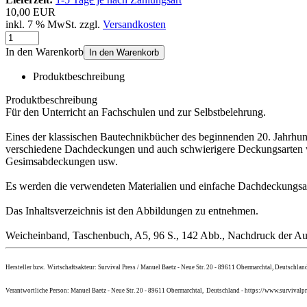
10,00 EUR
inkl. 7 % MwSt. zzgl.
Versandkosten
In den Warenkorb
In den Warenkorb
Produktbeschreibung
Produktbeschreibung
Für den Unterricht an Fachschulen und zur Selbstbelehrung.
Eines der klassischen Bautechnikbücher des beginnenden 20. Jahrhu
verschiedene Dachdeckungen und auch schwierigere Deckungsarten wi
Gesimsabdeckungen usw.
Es werden die verwendeten Materialien und einfache Dachdeckungsarb
Das Inhaltsverzeichnis ist den Abbildungen zu entnehmen.
Weicheinband, Taschenbuch, A5, 96 S., 142 Abb., Nachdruck der Aus
Hersteller bzw. Wirtschaftsakteur: Survival Press / Manuel Baetz - Neue Str. 20 - 89611 Obermarchtal, Deutschlan
Verantwortliche Person: Manuel Baetz - Neue Str. 20 - 89611 Obermarchtal, Deutschland - https://www.survivalpr