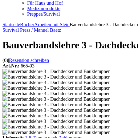
Für Haus und Hof
Medizinprodukte
Prepper/Survival
Startseite
Bücher
Arbeiten mit Stein
Bauverbandslehre 3 - Dachdecker
Survival Press / Manuel Baetz
Bauverbandslehre 3 - Dachdec
(0)
|
Rezension schreiben
Art.Nr.:
665-03
Lieferzeit:
1-5 Tage je nach Zahlungsart