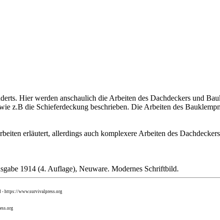
nderts. Hier werden anschaulich die Arbeiten des Dachdeckers und Ba
e z.B die Schieferdeckung beschrieben. Die Arbeiten des Bauklempne
eiten erläutert, allerdings auch komplexere Arbeiten des Dachdeckers
gabe 1914 (4. Auflage), Neuware. Modernes Schriftbild.
d - https://www.survivalpress.org
ess.org