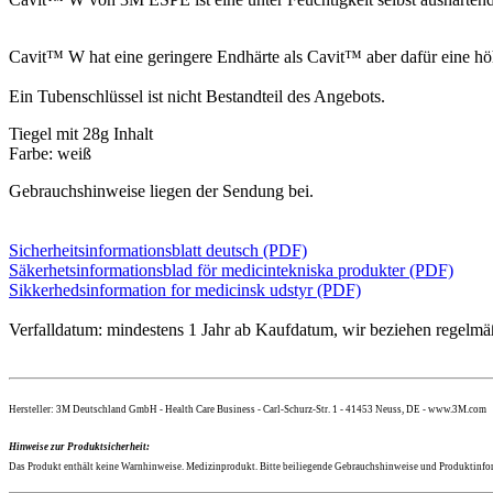
Cavit™ W hat eine geringere Endhärte als Cavit™ aber dafür eine hö
Ein Tubenschlüssel ist nicht Bestandteil des Angebots.
Tiegel mit 28g Inhalt
Farbe: weiß
Gebrauchshinweise liegen der Sendung bei.
Sicherheitsinformationsblatt deutsch (PDF)
Säkerhetsinformationsblad för medicintekniska produkter (PDF)
Sikkerhedsinformation for medicinsk udstyr (PDF)
Verfalldatum: mindestens 1 Jahr ab Kaufdatum, wir beziehen regelmäß
Hersteller: 3M Deutschland GmbH - Health Care Business - Carl-Schurz-Str. 1 - 41453 Neuss, DE - www.3M.com
Hinweise zur Produktsicherheit:
Das Produkt enthält keine Warnhinweise. Medizinprodukt. Bitte beiliegende Gebrauchshinweise und Produktinform