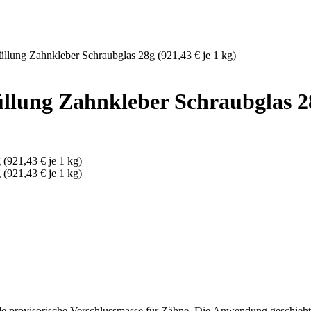
llung Zahnkleber Schraubglas 28g (921,43 € je 1 kg)
lung Zahnkleber Schraubglas 28g
de provisorische Verschlussmasse für Zähne. Die Anwendung geschieht 