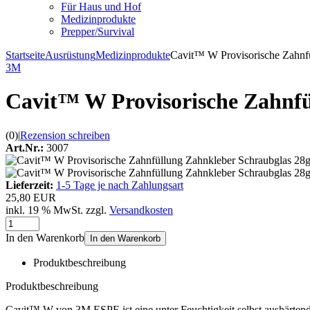
Für Haus und Hof
Medizinprodukte
Prepper/Survival
Startseite
Ausrüstung
Medizinprodukte
Cavit™ W Provisorische Zahnfü
3M
Cavit™ W Provisorische Zahnfül
(0)
|
Rezension schreiben
Art.Nr.:
3007
Lieferzeit:
1-5 Tage je nach Zahlungsart
25,80 EUR
inkl. 19 % MwSt. zzgl.
Versandkosten
In den Warenkorb
In den Warenkorb
Produktbeschreibung
Produktbeschreibung
Cavit™ W von 3M ESPE ist eine unter Feuchtigkeit selbst aushärten