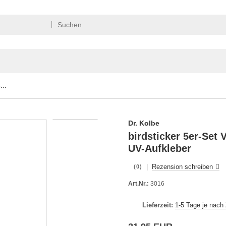
birdsticker 5er-Set Vogelschutz-Aufkleber transparent UV-Aufkleber
Dr. Kolbe
birdsticker 5er-Set 
UV-Aufkleber
|
Rezension schreiben
(0)
Art.Nr.:
3016
Lieferzeit:
1-5 Tage je nach